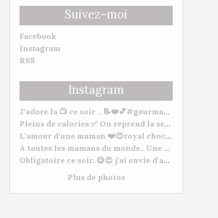
Suivez-moi
Facebook
Instagram
RSS
Instagram
J'adore la 📺 ce soir .. 📝❤️💕#gourmandise #myhomemadecook #meilleurspatissiers
Pleins de calories ✅ On reprend la semaine 🥒. Bonne soirée et bonne semaine à tous. 😋❤️ #behappy #famille #gourmandise #yummy #tm31 #tm5 #gourmandise
L'amour d'une maman ❤️😍royal chocolat ( mangue/framboises) "De l'amour, de l'amour, de l'amour 💕" à mes deux petits chats Morgane Et Hugo. --- #patisserie #fetedesmeres #homemadefood #chocolat #lovecooking #cookingtime #yummy #tm31 #thermomixfrance #bestofthermomix #thermomixrecipes #thermomixtm5
A toutes les mamans du monde.. Une très bonne fête, plein de gros bisous à vous toutes. ❤️😍❤️ #fetesdesmeres #amour
Obligatoire ce soir..😋😍 j'ai envie d'acheter du matériel de Pâtisserie lol normal ???? #cuisineshop #meilleurspatissiers #patisserie
Plus de photos