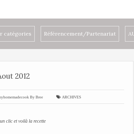
r catégories
Référencement/Partenariat
A
Aout 2012

myhomemadecook By Bree
ARCHIVES
un clic et voilà la recette