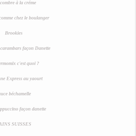
combre à la créme
comme chez le boulanger
Brookies
carambars façon Danette
ermomix c'est quoi ?
ne Express au yaourt
auce béchamelle
ppuccino façon danette
AINS SUISSES