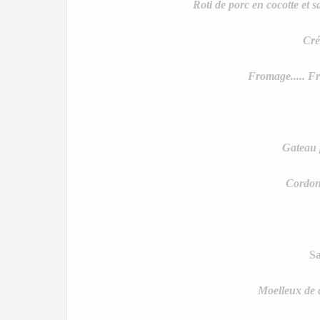
Roti de porc en cocotte et
Cré
Fromage..... F
Gateau 
Cordon
Sa
Moelleux de 