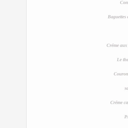
Con
Baguettes 
Créme aux 
Le th
Couron
s
Créme ca
P