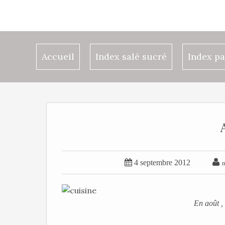
Accueil
Index salé sucré
Index pa


4 septembre 2012
En août , 