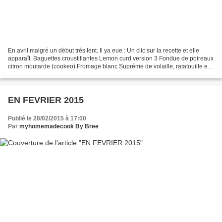
En avril malgré un début très lent. Il ya eue : Un clic sur la recette et elle
apparaît. Baguettes croustillantes Lemon curd version 3 Fondue de poireaux
citron moutarde (cookeo) Fromage blanc Suprème de volaille, ratatouille et
riz au Cookeo Saumon sur...
EN FEVRIER 2015
Publié le 28/02/2015 à 17:00
Par
myhomemadecook By Bree