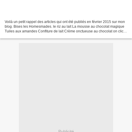
Voilà un petit rappel des articles qui ont été publiés en février 2015 sur mon
blog. Bises les Homesmades. le riz au lait La mousse au chocolat magique
Tuiles aux amandes Confiture de lait Crème onctueuse au chocolat on clic
sur le titre de la recette...
Publicité