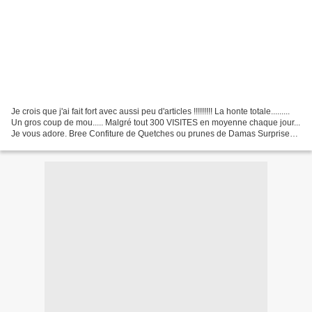
Je crois que j'ai fait fort avec aussi peu d'articles !!!!!!!!! La honte totale.........
Un gros coup de mou..... Malgré tout 300 VISITES en moyenne chaque jour...
Je vous adore. Bree Confiture de Quetches ou prunes de Damas Surprises
de saumon sur poireaux...