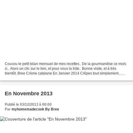
Coucou le petit bilan mensuel de mes recettes.. De la gourmandise ce mois
ci.. Alors un clic sur le lien, et pour vous la liste.. Bonne visite, et à très
bientôt. Bree Crème catalane En Janvier 2014 Crêpes tout simplement....
Moelleux au coeur coulant...
En Novembre 2013
Publié le 03/12/2013 à 00:00
Par
myhomemadecook By Bree