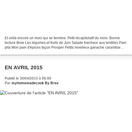
Et voilà encore un mois qui se termine. Petit récapitulatif du mois. Bonne
lecture Bree Les légumes et fruits de Juin Salade fraicheur aux lentilles Pain
pita Mon pain d'épices façon Prosper Petits moelleux ganache carambar
Pinterest Bonne fête les papas...
EN AVRIL 2015
Publié le 30/04/2015 à 06:00
Par
myhomemadecook By Bree