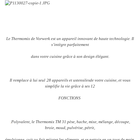
Le Thermomix de Vorwerk est un appareil innovant de haute technologie. Il
s’intègre parfaitement
dans votre cuisine grâce à son design élégant.
Il remplace à lui seul
28 appareils et ustensiles
de votre cuisine, et vous
simplifie la vie grâce à ses 12
FONCTIONS
.
Polyvalent, le Thermomix TM 31 pèse, hache, mixe, mélange, découpe,
broie, moud, pulvérise, pétrit,
émulsionne, cuit ou fait mijoter les aliments, et se nettoie en un tour de main.