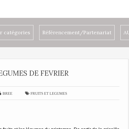
r catégories
Référencement/Partenariat
A
LEGUMES DE FEVRIER


BREE
FRUITS ET LEGUMES