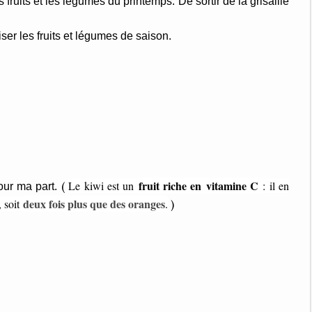
s fruits et les légumes du printemps. De sortir de la grisaille
iser les fruits et légumes de saison.
fruit riche en
vitamine C
Le kiwi est un
: il en
(
pour ma part.
deux fois plus que des oranges
, soit
.
)