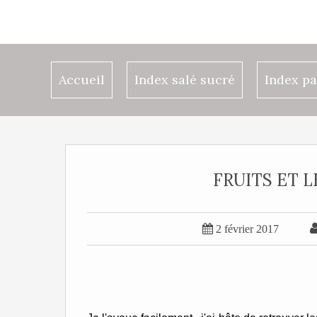
Accueil
Index salé sucré
Index pa
FRUITS ET 

2 février 2017