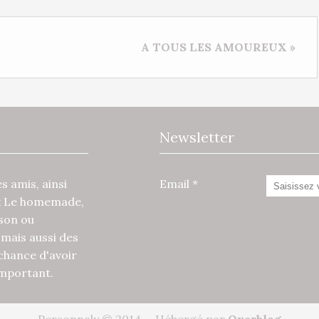
A TOUS LES AMOUREUX »
Newsletter
 amis, ainsi
Email
x Le homemade,
ison ou
mais aussi des
 chance d'avoir
 important.