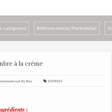
r catégories
Référencement/Partenariat
A
bre à la créme

omemadecook By Bree
ENTREES
grédients :