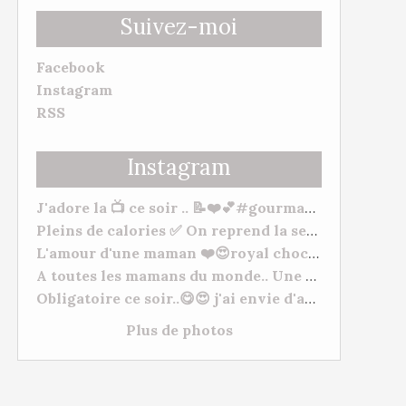
Suivez-moi
Facebook
Instagram
RSS
Instagram
J'adore la 📺 ce soir .. 📝❤️💕#gourmandise #myhomemadecook #meilleurspatissiers
Pleins de calories ✅ On reprend la semaine 🥒. Bonne soirée et bonne semaine à tous. 😋❤️ #behappy #famille #gourmandise #yummy #tm31 #tm5 #gourmandise
L'amour d'une maman ❤️😍royal chocolat ( mangue/framboises) "De l'amour, de l'amour, de l'amour 💕" à mes deux petits chats Morgane Et Hugo. --- #patisserie #fetedesmeres #homemadefood #chocolat #lovecooking #cookingtime #yummy #tm31 #thermomixfrance #bestofthermomix #thermomixrecipes #thermomixtm5
A toutes les mamans du monde.. Une très bonne fête, plein de gros bisous à vous toutes. ❤️😍❤️ #fetesdesmeres #amour
Obligatoire ce soir..😋😍 j'ai envie d'acheter du matériel de Pâtisserie lol normal ???? #cuisineshop #meilleurspatissiers #patisserie
Plus de photos