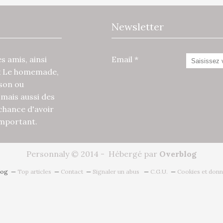
Newsletter
 amis, ainsi
Email
x Le homemade,
ison ou
mais aussi des
 chance d'avoir
 important.
Personnaly © 2014 - Hébergé par
Overblog
log
Top articles
Contact
Signaler un abus
C.G.U.
Cookies et donn