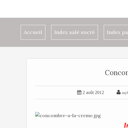
Accueil
Index salé sucré
Index pa
Concom


2 août 2012
myh
In