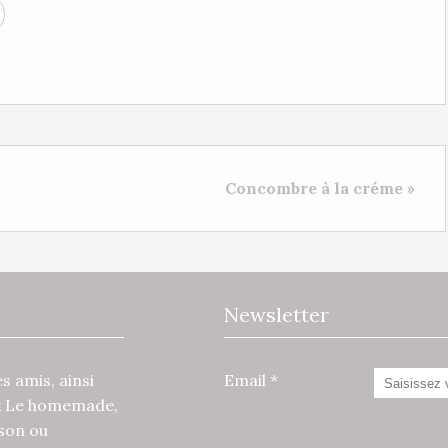
Concombre à la créme »
Newsletter
 amis, ainsi
Email
x Le homemade,
ison ou