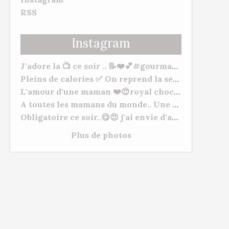
RSS
Instagram
J'adore la 📺 ce soir .. 📝❤️💕#gourmandise #myhomemadecook #meilleurspatissiers
Pleins de calories ✅ On reprend la semaine 🥒. Bonne soirée et bonne semaine à tous. 😋❤️ #behappy #famille #gourmandise #yummy #tm31 #tm5 #gourmandise
L'amour d'une maman ❤️😍royal chocolat ( mangue/framboises) "De l'amour, de l'amour, de l'amour 💕" à mes deux petits chats Morgane Et Hugo. --- #patisserie #fetedesmeres #homemadefood #chocolat #lovecooking #cookingtime #yummy #tm31 #thermomixfrance #bestofthermomix #thermomixrecipes #thermomixtm5
A toutes les mamans du monde.. Une très bonne fête, plein de gros bisous à vous toutes. ❤️😍❤️ #fetesdesmeres #amour
Obligatoire ce soir..😋😍 j'ai envie d'acheter du matériel de Pâtisserie lol normal ???? #cuisineshop #meilleurspatissiers #patisserie
Plus de photos