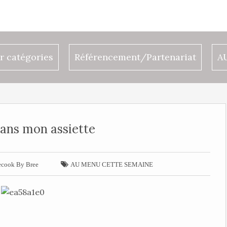
r catégories
Référencement/Partenariat
A
dans mon assiette

cook By Bree
AU MENU CETTE SEMAINE