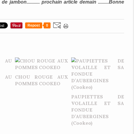
u de jambon........... prochain article demain .........Bonne
Repost
0
 AU
CHOU ROUGE AUX
POMMES COOKEO
PAUPIETTES DE
VOLAILLE ET SA
FONDUE
D’AUBERGINES
(Cookeo)