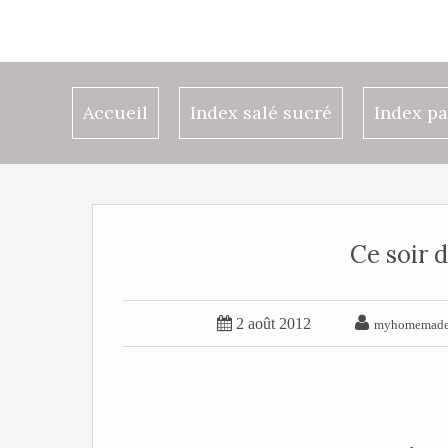
Accueil
Index salé sucré
Index pa
Ce soir 


2 août 2012
myhomemade