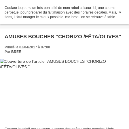
Cookeo toujours, un très bon allié de mon robot cuiseur. Ici, une course
perpétuel pour préparer du fait maison avec des horaires décalés. Mais, j'y
tiens, il faut manger le mieux possible, car lorsqu'on se retrouve à table
j'aime les silences dû au plaisir...
AMUSES BOUCHES "CHORIZO /FÊTA/OLIVES"
Publié le 02/04/2017 à 07:00
Par
BREE
Coucou le soleil revient avec le temps des apéros entre copains. Mais