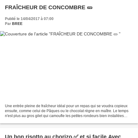
FRAÎCHEUR DE CONCOMBRE 🥒
Publié le 14/04/2017 à 07:00
Par
BREE
Une entrée pleine de fraîcheur idéal pour un repas qui se voudra copieux
ensuite, comme celui de Pâques ou le chocolat règne en maître. Le temps
n'est plus au gros gilet qui camoufle les petites rondeurs bien installées
après l'hiver. On songe déjà au...
Un bon risotto au chorizo.✅ et si facile Avec