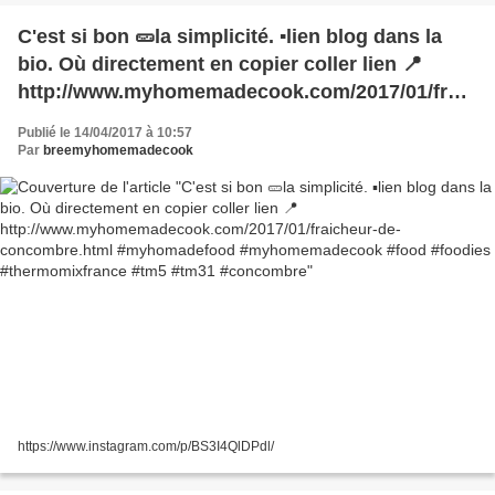
C'est si bon 🥒la simplicité. ▪️lien blog dans la
bio. Où directement en copier coller lien 📍
http://www.myhomemadecook.com/2017/01/fraic
heur-de-concombre.html #myhomadefood
Publié le 14/04/2017 à 10:57
#myhomemadecook #food #foodies
Par
breemyhomemadecook
#thermomixfrance #tm5 #tm31 #concombre
https://www.instagram.com/p/BS3I4QlDPdl/