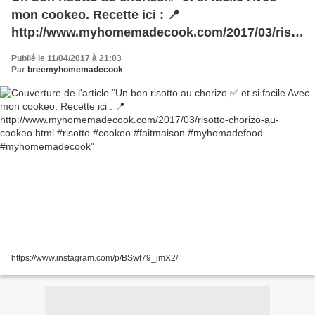
mon cookeo. Recette ici : 📍
http://www.myhomemadecook.com/2017/03/risot
to-chorizo-au-cookeo.html #risotto #cookeo
Publié le 11/04/2017 à 21:03
#faitmaison #myhomadefood
Par
breemyhomemadecook
#myhomemadecook
https://www.instagram.com/p/BSwf79_jmX2/