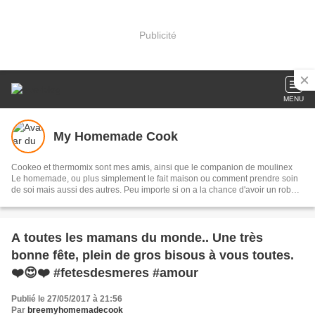
Publicité
MENU
My Homemade Cook
Cookeo et thermomix sont mes amis, ainsi que le companion de moulinex
Le homemade, ou plus simplement le fait maison ou comment prendre soin
de soi mais aussi des autres. Peu importe si on a la chance d'avoir un robot
le plaisir de faire soit même est le plus important.
A toutes les mamans du monde.. Une très
bonne fête, plein de gros bisous à vous toutes.
❤️😍❤️ #fetesdesmeres #amour
Publié le 27/05/2017 à 21:56
Par
breemyhomemadecook