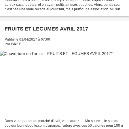
adieux cacahouètes, et en avant petits amuses bouches. Alors, certes ceci
n'est pas une vraie recette aujourd'hui, mais plutôt une association. Vu sur
Pinterest, et testé le lendemain...
FRUITS ET LEGUMES AVRIL 2017
Publié le 01/04/2017 à 07:00
Par
BREE
Dans votre panier du marché d'avril, vous aurez ..... Ma source : le site du
docteur bonnebouffe.com L'ananas, j'adore avec ces 50 calories pour 100 g