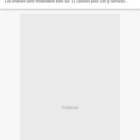
Les endives sans modération bien sûr. 11 calories pour 100 g Services
gratuits pour webmasters visites...
Publicité