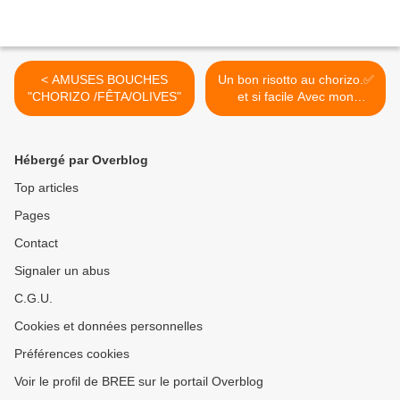
< AMUSES BOUCHES
Un bon risotto au chorizo.✅
"CHORIZO /FÊTA/OLIVES"
et si facile Avec mon
cookeo. Recette ici : 📍
http://www.myhomemadeco
ok.com/2017/03/risotto-
Hébergé par Overblog
chorizo-au-cookeo.html
#risotto #cookeo
Top articles
#faitmaison
Pages
#myhomadefood
#myhomemadecook >
Contact
Signaler un abus
C.G.U.
Cookies et données personnelles
Préférences cookies
Voir le profil de BREE sur le portail Overblog