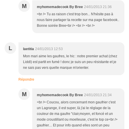
M
myhomemadecook By Bree
24/01/2013 21:36
<br /> Tu as raison c'est trop bon... N'hésite pas à
nous faire partager ta recette sur ma page facebook..
Bonne soirée Bree<br /> <br /> <br />
L
laetitia
24/01/2013 12:53
Mon mari aime les gaufres, le hic : notre premier achat (chez
Liddl) est partit en fumé ! donc je suis un peu résistante et je
ne sais pas vers quelle marque m'orienter.
Répondre
M
myhomemadecook By Bree
24/01/2013 21:34
<br /> Coucou, alors concernant mon gaufrier c'est
un Lagrange, il est super, là j'ai le réglage de la
couleur de ma gaufre "clair,moyen, et foncé et un
mode croustillant ou moelleuse, c'est le top ce<br />
gaufrier.... Et pour info quand elles sont un peu