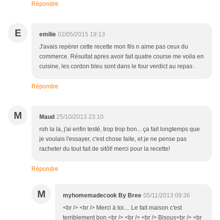
Répondre
E
emilie
02/05/2015 19:13
J'avais repérer cette recette mon fils n aime pas ceux du
commerce. Résultat apres avoir fait quatre course me voila en
cuisine, les cordon bleu sont dans le four verdict au repas .
Répondre
M
Maud
25/10/2013 23:10
roh la la, j'ai enfin testé, trop trop bon... ça fait longtemps que
je voulais l'essayer, c'est chose faite, et je ne pense pas
racheter du tout fait de sitôt! merci pour la recette!
Répondre
M
myhomemadecook By Bree
05/11/2013 09:36
<br /> <br /> Merci à toi.... Le fait maison c'est
terriblement bon.<br /> <br /> <br /> Bisous<br /> <br