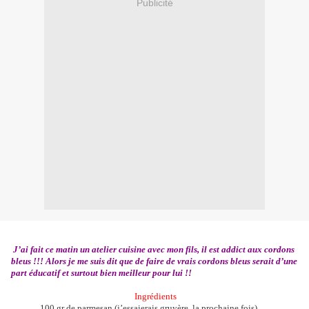
Publicité
J’ai fait ce matin un atelier cuisine avec mon fils, il est addict aux cordons
bleus !!! Alors je me suis dit que de faire de vrais cordons bleus serait d’une
part éducatif et surtout bien meilleur pour lui !!
Ingrédients
100 gr de parmesan (j’essaierais gruyère
la prochaine fois)