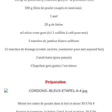
500 g filets de poulet coupés en morceaux
1 œuf
20 g de farine
sel selon votre gout (ici 1 cuillére à café pour moi)
3 tranches de jambon blancs suffiront
12 tranches de fromage (comté, raclette, toastinette pour moi aujourd’hui)
2 œufs battu (pour panure)
Chapelure gros grains c’est mieux
Préparation
Mettre les cubes de poulet dans le bol et mixer 30 S Vit 4
Ajouter le parmesan, la farine, l’œuf, le sel et mixer 30 S Vit