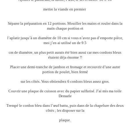
mettre la viande en premier
Séparer la préparation en 12 portions. Mouiller les mains et rouler dans la
main chaque portion et
l’aplatir jusqu’à un diamètre de 10 cm si vous n’avez pas d’emporte pièce,
moi j’en ai utilisé un de 9.5
cm de diamètre, un plus petit aurais été bien aussi car mes cordons bleus
étaient déja énorme !!
Placer une demi-tranche de jambon et fromage et recouvrir d’une autre
portion de poulet, bien fermé
sur les côtés. Vous obtiendrez 6 cordons bleus assez gros.
Couvrir une plaque de cuisson avec du papier sulfurisé. J’ai mis ma toile
Demarle
Trempé le cordon bleu dans l’œuf battu, puis dans de la chapelure des deux
côtés ; les disposer sur la
plaque.