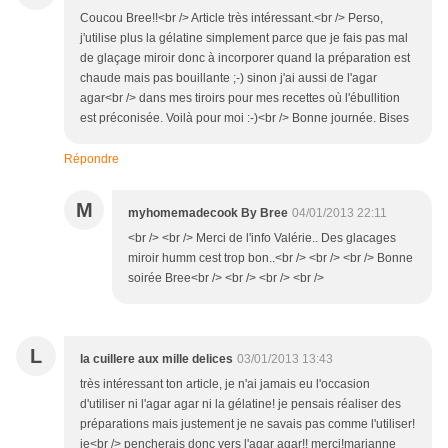
Coucou Bree!!<br /> Article très intéressant.<br /> Perso,
j'utilise plus la gélatine simplement parce que je fais pas mal
de glaçage miroir donc à incorporer quand la préparation est
chaude mais pas bouillante ;-) sinon j'ai aussi de l'agar
agar<br /> dans mes tiroirs pour mes recettes où l'ébullition
est préconisée. Voilà pour moi :-)<br /> Bonne journée. Bises
Répondre
M
myhomemadecook By Bree
04/01/2013 22:11
<br /> <br /> Merci de l'info Valérie.. Des glacages
miroir humm cest trop bon..<br /> <br /> <br /> Bonne
soirée Bree<br /> <br /> <br /> <br />
L
la cuillere aux mille delices
03/01/2013 13:43
très intéressant ton article, je n'ai jamais eu l'occasion
d'utiliser ni l'agar agar ni la gélatine! je pensais réaliser des
préparations mais justement je ne savais pas comme l'utiliser!
je<br /> pencherais donc vers l'agar agar!! merci!marianne