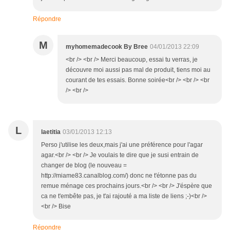
Répondre
M
myhomemadecook By Bree
04/01/2013 22:09
<br /> <br /> Merci beaucoup, essai tu verras, je
découvre moi aussi pas mal de produit, tiens moi au
courant de tes essais. Bonne soirée<br /> <br /> <br
/> <br />
L
laetitia
03/01/2013 12:13
Perso j'utilise les deux,mais j'ai une préférence pour l'agar
agar.<br /> <br /> Je voulais te dire que je susi entrain de
changer de blog (le nouveau =
http://miame83.canalblog.com/) donc ne t'étonne pas du
remue ménage ces prochains jours.<br /> <br /> J'éspère que
ca ne t'embête pas, je t'ai rajouté a ma liste de liens ;-)<br />
<br /> Bise
Répondre