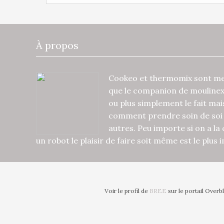
À propos
Cookeo et thermomix sont mes
que le companion de mouline
ou plus simplement le fait ma
comment prendre soin de soi 
autres. Peu importe si on a la
un robot le plaisir de faire soit même est le plus
Voir le profil de
BREE
sur le portail Overb