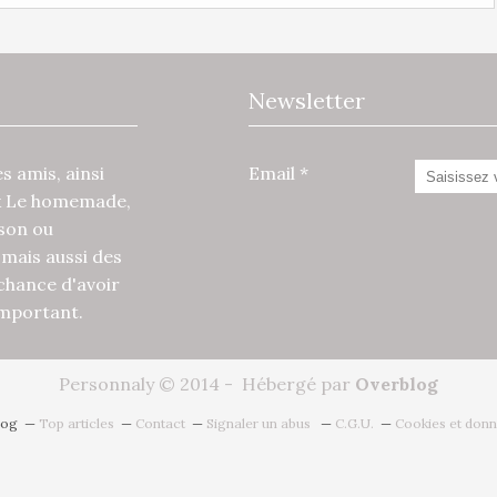
Newsletter
 amis, ainsi
Email
x Le homemade,
ison ou
mais aussi des
 chance d'avoir
 important.
Personnaly © 2014 - Hébergé par
Overblog
log
Top articles
Contact
Signaler un abus
C.G.U.
Cookies et donn