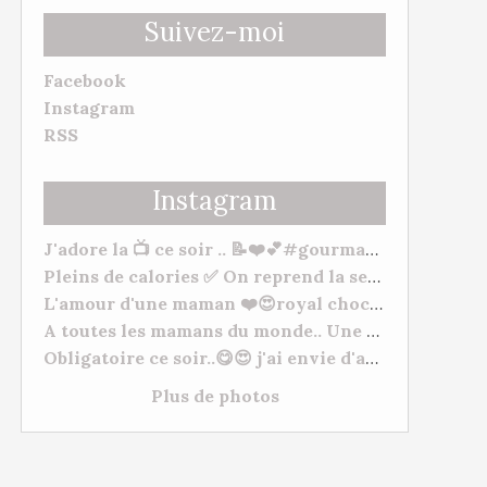
Suivez-moi
Facebook
Instagram
RSS
Instagram
J'adore la 📺 ce soir .. 📝❤️💕#gourmandise #myhomemadecook #meilleurspatissiers
Pleins de calories ✅ On reprend la semaine 🥒. Bonne soirée et bonne semaine à tous. 😋❤️ #behappy #famille #gourmandise #yummy #tm31 #tm5 #gourmandise
L'amour d'une maman ❤️😍royal chocolat ( mangue/framboises) "De l'amour, de l'amour, de l'amour 💕" à mes deux petits chats Morgane Et Hugo. --- #patisserie #fetedesmeres #homemadefood #chocolat #lovecooking #cookingtime #yummy #tm31 #thermomixfrance #bestofthermomix #thermomixrecipes #thermomixtm5
A toutes les mamans du monde.. Une très bonne fête, plein de gros bisous à vous toutes. ❤️😍❤️ #fetesdesmeres #amour
Obligatoire ce soir..😋😍 j'ai envie d'acheter du matériel de Pâtisserie lol normal ???? #cuisineshop #meilleurspatissiers #patisserie
Plus de photos