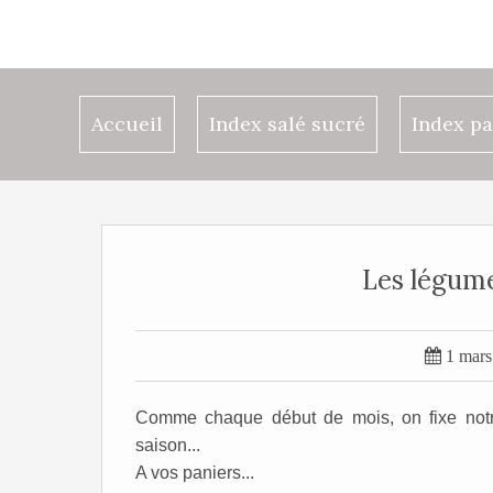
Accueil
Index salé sucré
Index pa
Les légume

1 mars
Comme chaque début de mois, on fixe notre
saison...
A vos paniers...