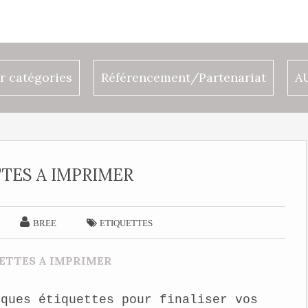
r catégories
Référencement/Partenariat
A
TES A IMPRIMER


BREE
ETIQUETTES
lques étiquettes pour finaliser vos