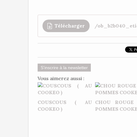
Télécharger
/ob_b2b040_eti
S'inscrire à la newsletter
Vous aimerez aussi :
COUSCOUS ( AU
CHOU ROUGE
COOKEO )
POMMES COOK