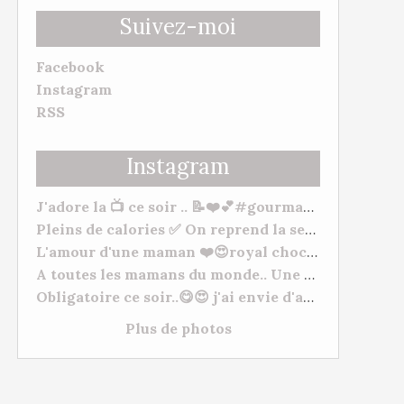
Suivez-moi
Facebook
Instagram
RSS
Instagram
J'adore la 📺 ce soir .. 📝❤️💕#gourmandise #myhomemadecook #meilleurspatissiers
Pleins de calories ✅ On reprend la semaine 🥒. Bonne soirée et bonne semaine à tous. 😋❤️ #behappy #famille #gourmandise #yummy #tm31 #tm5 #gourmandise
L'amour d'une maman ❤️😍royal chocolat ( mangue/framboises) "De l'amour, de l'amour, de l'amour 💕" à mes deux petits chats Morgane Et Hugo. --- #patisserie #fetedesmeres #homemadefood #chocolat #lovecooking #cookingtime #yummy #tm31 #thermomixfrance #bestofthermomix #thermomixrecipes #thermomixtm5
A toutes les mamans du monde.. Une très bonne fête, plein de gros bisous à vous toutes. ❤️😍❤️ #fetesdesmeres #amour
Obligatoire ce soir..😋😍 j'ai envie d'acheter du matériel de Pâtisserie lol normal ???? #cuisineshop #meilleurspatissiers #patisserie
Plus de photos