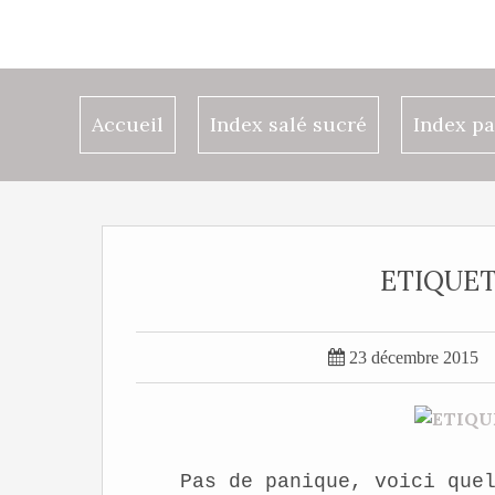
Accueil
Index salé sucré
Index pa
ETIQUET

23 décembre 2015
Pas de panique, voici que