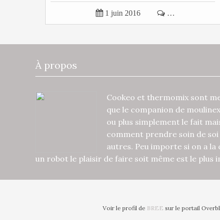

1 juin 2016

…
À propos
Cookeo et thermomix sont mes
que le companion de mouline
ou plus simplement le fait ma
comment prendre soin de soi 
autres. Peu importe si on a la
un robot le plaisir de faire soit même est le plus
Voir le profil de
BREE
sur le portail Overb