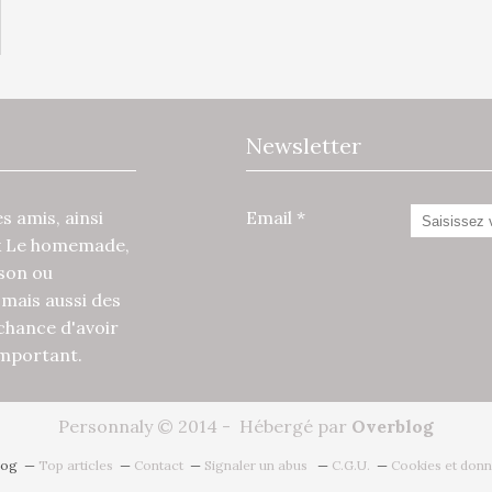
Newsletter
 amis, ainsi
Email
x Le homemade,
ison ou
mais aussi des
 chance d'avoir
 important.
Personnaly © 2014 - Hébergé par
Overblog
log
Top articles
Contact
Signaler un abus
C.G.U.
Cookies et donn