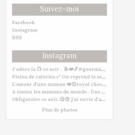
Suivez-moi
Facebook
Instagram
RSS
Instagram
J'adore la 📺 ce soir .. 📝❤️💕#gourmandise #myhomemadecook #meilleurspatissiers
Pleins de calories ✅ On reprend la semaine 🥒. Bonne soirée et bonne semaine à tous. 😋❤️ #behappy #famille #gourmandise #yummy #tm31 #tm5 #gourmandise
L'amour d'une maman ❤️😍royal chocolat ( mangue/framboises) "De l'amour, de l'amour, de l'amour 💕" à mes deux petits chats Morgane Et Hugo. --- #patisserie #fetedesmeres #homemadefood #chocolat #lovecooking #cookingtime #yummy #tm31 #thermomixfrance #bestofthermomix #thermomixrecipes #thermomixtm5
A toutes les mamans du monde.. Une très bonne fête, plein de gros bisous à vous toutes. ❤️😍❤️ #fetesdesmeres #amour
Obligatoire ce soir..😋😍 j'ai envie d'acheter du matériel de Pâtisserie lol normal ???? #cuisineshop #meilleurspatissiers #patisserie
Plus de photos