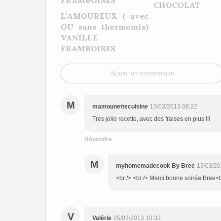
CHOCOLAT
L'AMOUREUX ( avec
OU sans thermomix)
VANILLE
FRAMBOISES
Ajouter un commentaire
M
mamounettecuisine
13/03/2013 08:22
Tres jolie recette, avec des fraises en plus !!!
Répondre
M
myhomemadecook By Bree
13/03/20
<br /> <br /> Merci bonne soirée Bree<br
V
Valérie
05/03/2013 10:32