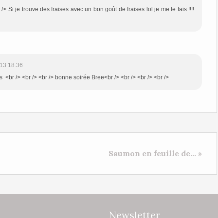
/> Si je trouve des fraises avec un bon goût de fraises lol je me le fais !!!!
13 18:36
s <br /> <br /> <br /> bonne soirée Bree<br /> <br /> <br /> <br />
Saumon en feuille de... »
Newsletter