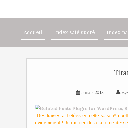
Accueil
Index salé sucré
Index pa
Tira


5 mars 2013
myh
Des fraises achetées en cette saison!! quelle
évidemment ! Je me décide à faire ce desser