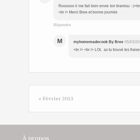
Roooooo il me fait bien envie ton tiramisu :-)<br 
<br /> Merci Bree et bonne journée
Répondre
M
myhomemadecook By Bree
05/03/20
<br /> <br /> LOL as tu trouvé tes fraise
« Février 2013
À propos