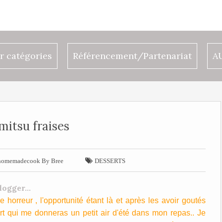
r catégories
Référencement/Partenariat
A
mitsu fraises

omemadecook By Bree
DESSERTS
 horreur , l'opportunité étant là et après les avoir goutés
t qui me donneras un petit air d'été dans mon repas.. Je