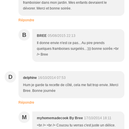
framboisier dans mon jardin. Mes enfants devraient le
dévorer. Merci et bonne soirée.
Répondre
B
BREE
05/08/2015 22:13
Il donne envie n'est ce pas... Au pire prends
quelques framboises surgelés...:))) bonne soirêe.<br
/> Bree
D
delphine
16/10/2014 07:53
Hum je garde ta recette de côté, cela me fait trop envie..Merci
Bree. Bonne journée
Répondre
M
myhomemadecook By Bree
17/10/2014 18:11
<br /> <br /> Coucou tu verras c'est juste un délice.