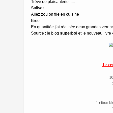
Tréve de plaisanterie......
Salivez .............................
Allez zou on file en cuisine
Bree
En quantitée j'ai réalisée deux grandes verri
Source : le blog
superbol
et le nouveau livre
Le cro
10
1 citron bi