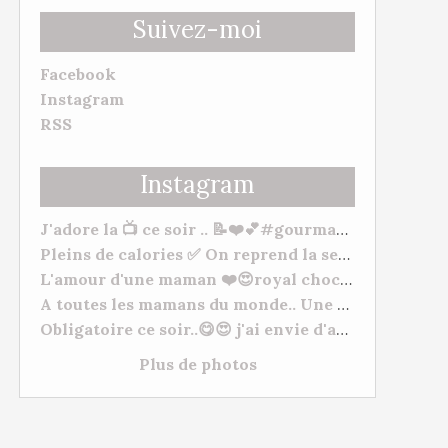
Suivez-moi
Facebook
Instagram
RSS
Instagram
J'adore la 📺 ce soir .. 📝❤️💕#gourmandise #myhomemadecook #meilleurspatissiers
Pleins de calories ✅ On reprend la semaine 🥒. Bonne soirée et bonne semaine à tous. 😋❤️ #behappy #famille #gourmandise #yummy #tm31 #tm5 #gourmandise
L'amour d'une maman ❤️😍royal chocolat ( mangue/framboises) "De l'amour, de l'amour, de l'amour 💕" à mes deux petits chats Morgane Et Hugo. --- #patisserie #fetedesmeres #homemadefood #chocolat #lovecooking #cookingtime #yummy #tm31 #thermomixfrance #bestofthermomix #thermomixrecipes #thermomixtm5
A toutes les mamans du monde.. Une très bonne fête, plein de gros bisous à vous toutes. ❤️😍❤️ #fetesdesmeres #amour
Obligatoire ce soir..😋😍 j'ai envie d'acheter du matériel de Pâtisserie lol normal ???? #cuisineshop #meilleurspatissiers #patisserie
Plus de photos