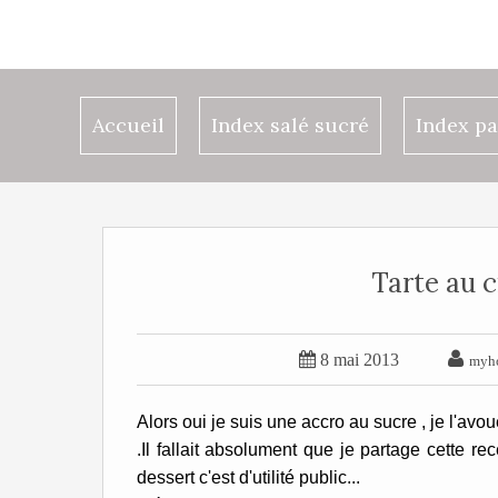
Accueil
Index salé sucré
Index pa
Tarte au c


8 mai 2013
myh
Alors oui je suis une accro au sucre , je l'avoue
.Il fallait absolument que je partage cette re
dessert c'est d'utilité public...