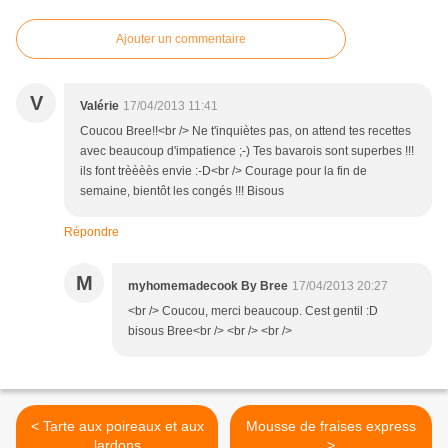
Ajouter un commentaire
V
Valérie
17/04/2013 11:41
Coucou Bree!!<br /> Ne t'inquiètes pas, on attend tes recettes
avec beaucoup d'impatience ;-) Tes bavarois sont superbes !!!
ils font trèèèès envie :-D<br /> Courage pour la fin de
semaine, bientôt les congés !!! Bisous
Répondre
M
myhomemadecook By Bree
17/04/2013 20:27
<br /> Coucou, merci beaucoup. Cest gentil :D
bisous Bree<br /> <br /> <br />
< Tarte aux poireaux et aux
Mousse de fraises express
lardons
>