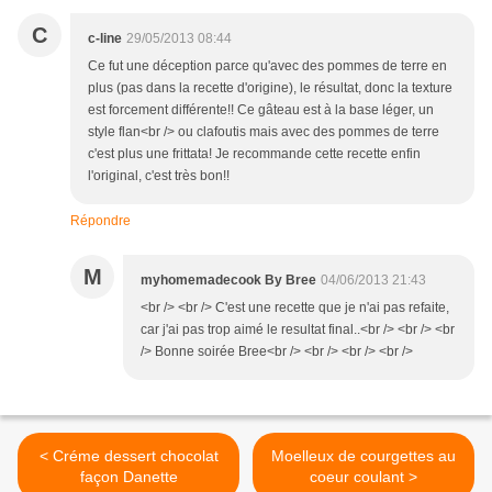
C
c-line
29/05/2013 08:44
Ce fut une déception parce qu'avec des pommes de terre en
plus (pas dans la recette d'origine), le résultat, donc la texture
est forcement différente!! Ce gâteau est à la base léger, un
style flan<br /> ou clafoutis mais avec des pommes de terre
c'est plus une frittata! Je recommande cette recette enfin
l'original, c'est très bon!!
Répondre
M
myhomemadecook By Bree
04/06/2013 21:43
<br /> <br /> C'est une recette que je n'ai pas refaite,
car j'ai pas trop aimé le resultat final..<br /> <br /> <br
/> Bonne soirée Bree<br /> <br /> <br /> <br />
< Créme dessert chocolat
Moelleux de courgettes au
façon Danette
coeur coulant >