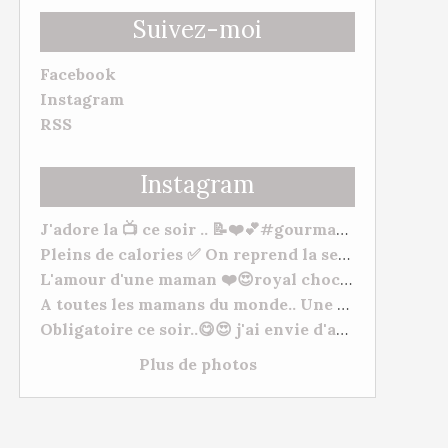
Suivez-moi
Facebook
Instagram
RSS
Instagram
J'adore la 📺 ce soir .. 📝❤️💕#gourmandise #myhomemadecook #meilleurspatissiers
Pleins de calories ✅ On reprend la semaine 🥒. Bonne soirée et bonne semaine à tous. 😋❤️ #behappy #famille #gourmandise #yummy #tm31 #tm5 #gourmandise
L'amour d'une maman ❤️😍royal chocolat ( mangue/framboises) "De l'amour, de l'amour, de l'amour 💕" à mes deux petits chats Morgane Et Hugo. --- #patisserie #fetedesmeres #homemadefood #chocolat #lovecooking #cookingtime #yummy #tm31 #thermomixfrance #bestofthermomix #thermomixrecipes #thermomixtm5
A toutes les mamans du monde.. Une très bonne fête, plein de gros bisous à vous toutes. ❤️😍❤️ #fetesdesmeres #amour
Obligatoire ce soir..😋😍 j'ai envie d'acheter du matériel de Pâtisserie lol normal ???? #cuisineshop #meilleurspatissiers #patisserie
Plus de photos