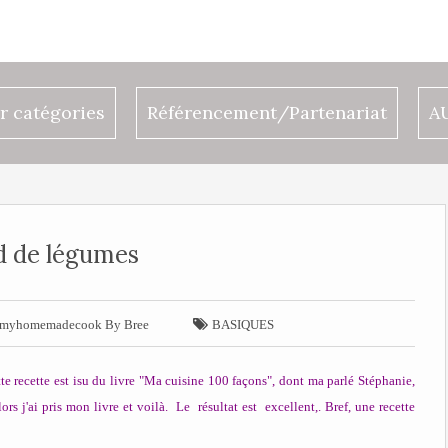
r catégories
Référencement/Partenariat
A
d de légumes

myhomemadecook By Bree
BASIQUES
tte recette est isu du livre "Ma cuisine 100 façons", dont ma parlé Stéphanie,
rs j'ai pris mon livre et voilà. Le résultat est excellent,. Bref, une recette