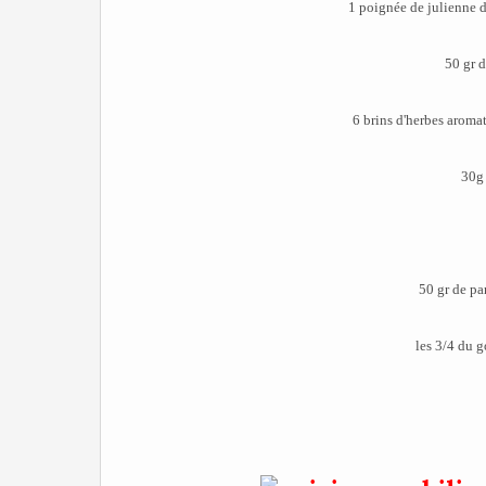
1 poignée de julienne 
50 gr 
6 brins d'herbes aromati
30g 
50 gr de pa
les 3/4 du g