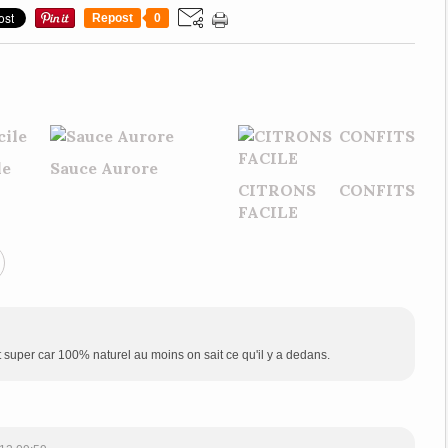
Repost
0
le
Sauce Aurore
CITRONS CONFITS
FACILE
est super car 100% naturel au moins on sait ce qu'il y a dedans.