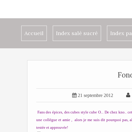
Accueil
Index salé sucré
Index pa
Fon


21 septembre 2012
Fans des épices, des cubes style cube O... De chez kno.. ce
une collégue et amie , alors je me suis dit pourquoi pas, alo
testée et approuvée!