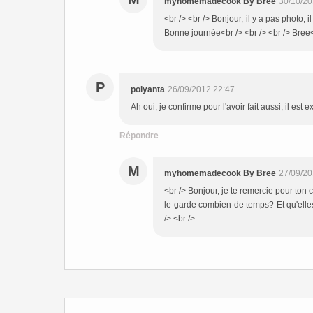
myhomemadecook By Bree
30/10/20
<br /> <br /> Bonjour, il y a pas photo, 
Bonne journée<br /> <br /> <br /> Bree<b
P
polyanta
26/09/2012 22:47
Ah oui, je confirme pour l'avoir fait aussi, il est 
Répondre
M
myhomemadecook By Bree
27/09/20
<br /> Bonjour, je te remercie pour ton 
le garde combien de temps? Et qu'elles
/> <br />