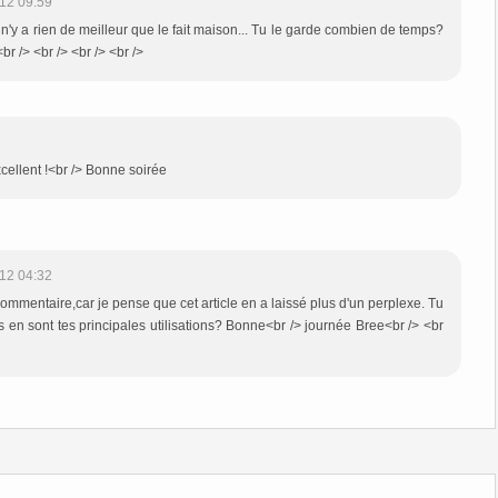
12 09:59
il n'y a rien de meilleur que le fait maison... Tu le garde combien de temps?
r /> <br /> <br /> <br />
excellent !<br /> Bonne soirée
12 04:32
commentaire,car je pense que cet article en a laissé plus d'un perplexe. Tu
 en sont tes principales utilisations? Bonne<br /> journée Bree<br /> <br