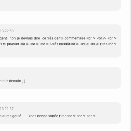
13 22:59
entil non je devrais dire ce trés gentil commentaire.<br /> <br /> <br />
e plairont.<br /> <br /> <br /> A trés bientôt<br /> <br /> <br /> Bree<br />
erdict demain ;-)
13 21:37
s auras gouté...... Bises bonne soirée Bree<br /> <br /> <br />