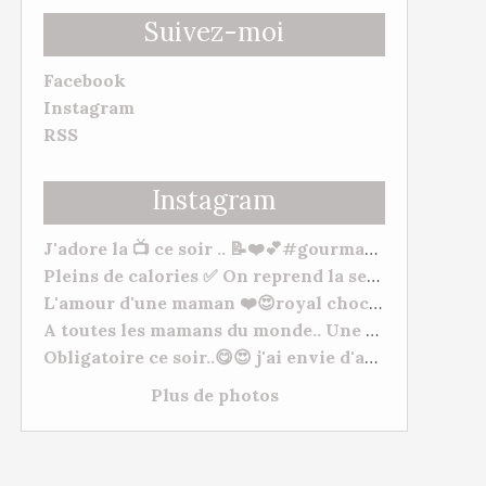
Suivez-moi
Facebook
Instagram
RSS
Instagram
J'adore la 📺 ce soir .. 📝❤️💕#gourmandise #myhomemadecook #meilleurspatissiers
Pleins de calories ✅ On reprend la semaine 🥒. Bonne soirée et bonne semaine à tous. 😋❤️ #behappy #famille #gourmandise #yummy #tm31 #tm5 #gourmandise
L'amour d'une maman ❤️😍royal chocolat ( mangue/framboises) "De l'amour, de l'amour, de l'amour 💕" à mes deux petits chats Morgane Et Hugo. --- #patisserie #fetedesmeres #homemadefood #chocolat #lovecooking #cookingtime #yummy #tm31 #thermomixfrance #bestofthermomix #thermomixrecipes #thermomixtm5
A toutes les mamans du monde.. Une très bonne fête, plein de gros bisous à vous toutes. ❤️😍❤️ #fetesdesmeres #amour
Obligatoire ce soir..😋😍 j'ai envie d'acheter du matériel de Pâtisserie lol normal ???? #cuisineshop #meilleurspatissiers #patisserie
Plus de photos