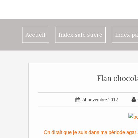
Accueil
Index salé sucré
Index pa
Flan chocol


24 novembre 2012
On dirait que je suis dans ma période agar