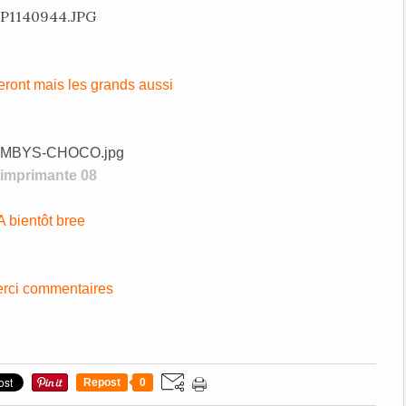
eront mais les grands aussi
A bientôt bree
Repost
0