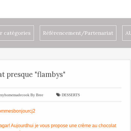
r catégories
Référencement/Partenariat
A
at presque "flambys"

myhomemadecook By Bree
DESSERTS
 agar! Aujourdhui je vous propose une crème au chocolat