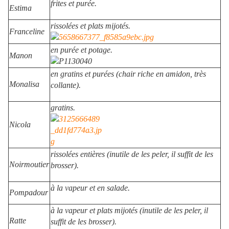
frites et purée.
Estima
rissolées et plats mijotés.
Franceline
en purée et potage.
Manon
en gratins et purées (chair riche en amidon, très
Monalisa
collante).
gratins.
Nicola
rissolées entières (inutile de les peler, il suffit de les
Noirmoutier
brosser).
à la vapeur et en salade.
Pompadour
à la vapeur et plats mijotés (inutile de les peler, il
Ratte
suffit de les brosser).