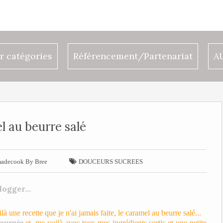
r catégories
Référencement/Partenariat
A
 au beurre salé

decook By Bree
DOUCEURS SUCREES
à une recette que je n'ai jamais faite, le caramel au beurre salé...
fournée
et, me voilà avec tous mes ingrédients sortis et une petite