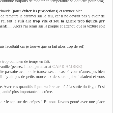
e continue toujours de monter en température sa doit être pour cela)
 chaude (
pour éviter les projections)
et remuez bien.
de remettre le caramel sur le feu, car il ne devrait pas y avoir de
l'ai fait je
suis allé trop vite et zou la galére trop liquide grr
ment)
..... Alors j'ai remis sur la plaque et attendu que la texture soit
s facultatif car je trouve que sa fait alors trop de sel)
as trop combien de temps en fait.
 vanille (pensez à mon partenariat
CAP D'AMBRE)
ite passoire avant de le transvaser, au cas où vous n'aurez pas bien
'il n'y ait pas de petits morceaux de sucre qui se baladent et vous
. Avec ces quantités il pourra être tartiné à la sortie du frigo. Et si
quantité plus importante de créme.
ide : le top sur des crêpes ! Et nous l'avons gouté avec une glace