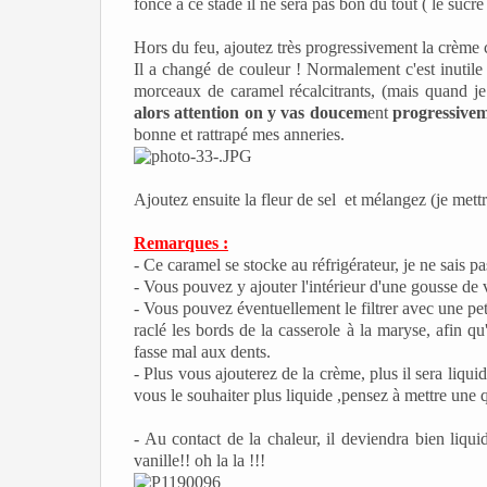
foncé à ce stade il ne sera pas bon du tout ( le sucr
Hors du feu, ajoutez très progressivement la crème
Il a changé de couleur ! Normalement c'est inutile 
morceaux de caramel récalcitrants, (mais quand je 
alors attention on y vas doucem
ent
progressive
bonne et rattrapé mes anneries.
Ajoutez ensuite la fleur de sel et mélangez (je mettrai
Remarques :
- Ce caramel se stocke au réfrigérateur, je ne sais p
- Vous pouvez y ajouter l'intérieur d'une gousse de
- Vous pouvez éventuellement le filtrer avec une pet
raclé les bords de la casserole à la maryse, afin qu
fasse mal aux dents.
- Plus vous ajouterez de la crème, plus il sera liquide
vous le souhaiter plus liquide ,pensez à mettre une 
- Au contact de la chaleur, il deviendra bien liqu
vanille!! oh la la !!!