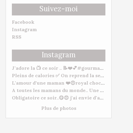
Suivez-moi
Facebook
Instagram
RSS
Instagram
J'adore la 📺 ce soir .. 📝❤️💕#gourmandise #myhomemadecook #meilleurspatissiers
Pleins de calories ✅ On reprend la semaine 🥒. Bonne soirée et bonne semaine à tous. 😋❤️ #behappy #famille #gourmandise #yummy #tm31 #tm5 #gourmandise
L'amour d'une maman ❤️😍royal chocolat ( mangue/framboises) "De l'amour, de l'amour, de l'amour 💕" à mes deux petits chats Morgane Et Hugo. --- #patisserie #fetedesmeres #homemadefood #chocolat #lovecooking #cookingtime #yummy #tm31 #thermomixfrance #bestofthermomix #thermomixrecipes #thermomixtm5
A toutes les mamans du monde.. Une très bonne fête, plein de gros bisous à vous toutes. ❤️😍❤️ #fetesdesmeres #amour
Obligatoire ce soir..😋😍 j'ai envie d'acheter du matériel de Pâtisserie lol normal ???? #cuisineshop #meilleurspatissiers #patisserie
Plus de photos