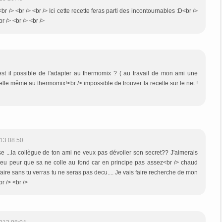
r /> <br /> <br /> Ici cette recette feras parti des incontournables :D<br />
r /> <br /> <br />
. est il possible de l'adapter au thermomix ? ( au travail de mon ami une
elle même au thermomix!<br /> impossible de trouver la recette sur le net !
13 08:50
use ...la collègue de ton ami ne veux pas dévoiler son secret?? J'aimerais
peu peur que sa ne colle au fond car en principe pas assez<br /> chaud
 faire sans tu verras tu ne seras pas decu.... Je vais faire recherche de mon
r /> <br />