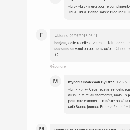
<br /> <br /> merci pour le compliment.<b
<br /> <br /> Bonne soirée Bree<br /> <b
F
fabienne
05/07/2013 08:41
bonjour, cette recette a vraiment l'air bonne..
personne en vend en petit pots qu'elle fabrique 
:( )
Répondre
M
myhomemadecook By Bree
05/07/20
<br /> <br /> Cette recette est délicie
aussi le faire au thermomix, mais un 
pour faire caramel..... N'hésite pas à la
coté Bonne journée Bree<br /> <br /> <b
M