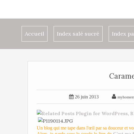
Accueil
Index salé sucré
Index pa
Caramel


26 juin 2013
myhomema
Un blog qui me tape dans l'œil par sa douceur et voil
Alors, je garde sous le coude le lien de
C'est ma 