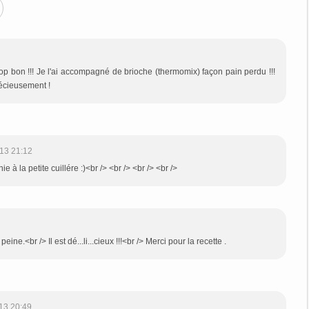
.. trop bon !!! Je l'ai accompagné de brioche (thermomix) façon pain perdu !!!
récieusement !
13 21:12
nie à la petite cuillére :)<br /> <br /> <br /> <br />
a peine.<br /> Il est dé...li...cieux !!!<br /> Merci pour la recette .
13 20:49