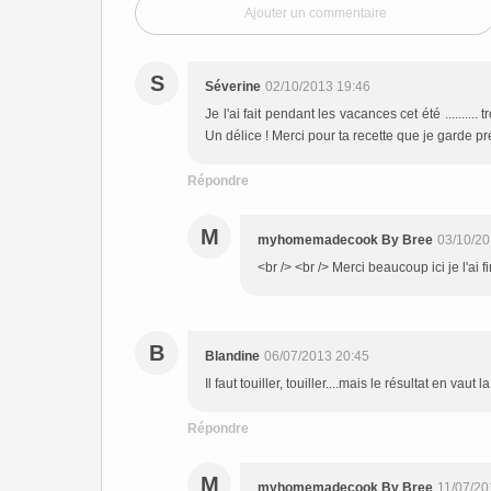
Ajouter un commentaire
S
Séverine
02/10/2013 19:46
Je l'ai fait pendant les vacances cet été ........
Un délice ! Merci pour ta recette que je garde p
Répondre
M
myhomemadecook By Bree
03/10/20
<br /> <br /> Merci beaucoup ici je l'ai fi
B
Blandine
06/07/2013 20:45
Il faut touiller, touiller....mais le résultat en vaut l
Répondre
M
myhomemadecook By Bree
11/07/20