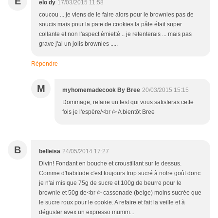
E
elo dy
17/03/2015 11:58
coucou ... je viens de le faire alors pour le brownies pas de
soucis mais pour la pate de cookies la pâte était super
collante et non l'aspect émietté .. je retenterais ... mais pas
grave j'ai un jolis brownies .....
Répondre
M
myhomemadecook By Bree
20/03/2015 15:15
Dommage, refaire un test qui vous satisferas cette
fois je l'espère/<br /> A bientôt Bree
B
belleisa
24/05/2014 17:27
Divin! Fondant en bouche et croustillant sur le dessus.
Comme d'habitude c'est toujours trop sucré à notre goût donc
je n'ai mis que 75g de sucre et 100g de beurre pour le
brownie et 50g de<br /> cassonade (belge) moins sucrée que
le sucre roux pour le cookie. A refaire et fait la veille et à
déguster avex un expresso mumm...