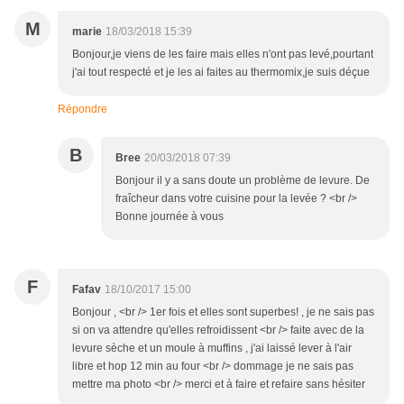
M
marie
18/03/2018 15:39
Bonjour,je viens de les faire mais elles n'ont pas levé,pourtant
j'ai tout respecté et je les ai faites au thermomix,je suis déçue
Répondre
B
Bree
20/03/2018 07:39
Bonjour il y a sans doute un problème de levure. De
fraîcheur dans votre cuisine pour la levée ? <br />
Bonne journée à vous
F
Fafav
18/10/2017 15:00
Bonjour , <br /> 1er fois et elles sont superbes! , je ne sais pas
si on va attendre qu'elles refroidissent <br /> faite avec de la
levure sèche et un moule à muffins , j'ai laissé lever à l'air
libre et hop 12 min au four <br /> dommage je ne sais pas
mettre ma photo <br /> merci et à faire et refaire sans hésiter