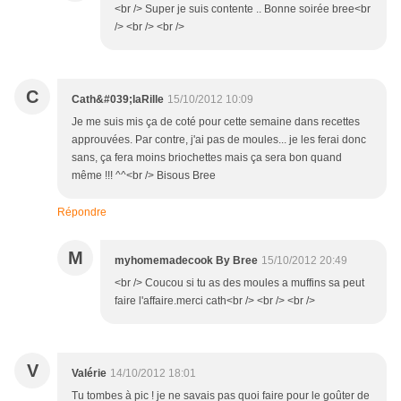
<br /> Super je suis contente .. Bonne soirée bree<br
/> <br /> <br />
C
Cath&#039;laRille
15/10/2012 10:09
Je me suis mis ça de coté pour cette semaine dans recettes
approuvées. Par contre, j'ai pas de moules... je les ferai donc
sans, ça fera moins briochettes mais ça sera bon quand
même !!! ^^<br /> Bisous Bree
Répondre
M
myhomemadecook By Bree
15/10/2012 20:49
<br /> Coucou si tu as des moules a muffins sa peut
faire l'affaire.merci cath<br /> <br /> <br />
V
Valérie
14/10/2012 18:01
Tu tombes à pic ! je ne savais pas quoi faire pour le goûter de