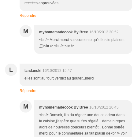
recettes approuvées
Répondre
M
myhomemadecook By Bree
16/10/2012 20:52
<br /> Merci merci suis contente qu' elles te plaisent...
;)))<br /> <br /> <br />
L
landanski
16/10/2012 15:47
elles sont au four; verdict au gouter...merci
Répondre
M
myhomemadecook By Bree
16/10/2012 20:45
<br /> Bonsoir, il a du régner une douce odeur dans
ta cuisine,j'espère que tu t'es régalé....demain repos
alors de nouvelles douceurs bientôt... Bonne soirée
merci pour le commentaire,sa fait plaisir de<br /> voir