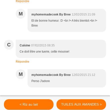
Répondre
M
myhomemadecook By Bree
12/02/2015 21:09
Et de bonne humeur. :D <br /> A très bientot.<br />
Bree
C
Cuisine
07/02/2015 08:35
Ce doit être une tuerie, cette mousse!
Répondre
M
myhomemadecook By Bree
12/02/2015 21:12
Perso J'adore
< Riz au lait
TUILES AUX AMANDES >